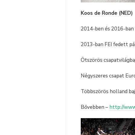
Koos de Ronde (NED)
2014-ben és 2016-ban
2013-ban FEI fedett pá
Ötszörös csapatvilágb
Négyszeres csapat Eur
Többszörös holland ba
Bővebben –
http://ww