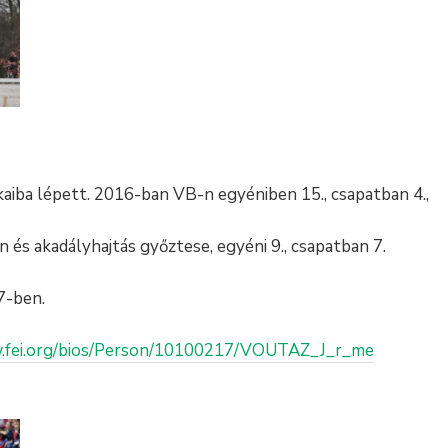
iba lépett. 2016-ban VB-n egyéniben 15., csapatban 4.,
 és akadályhajtás győztese, egyéni 9., csapatban 7.
7-ben.
.fei.org/bios/Person/10100217/VOUTAZ_J_r_me