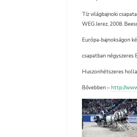
Tíz világbajnoki csapa
WEG Jerez, 2008. Beesd
Európa-bajnokságon két
csapatban négyszeres Eu
Huszonhétszeres holla
Bővebben –
http://ww