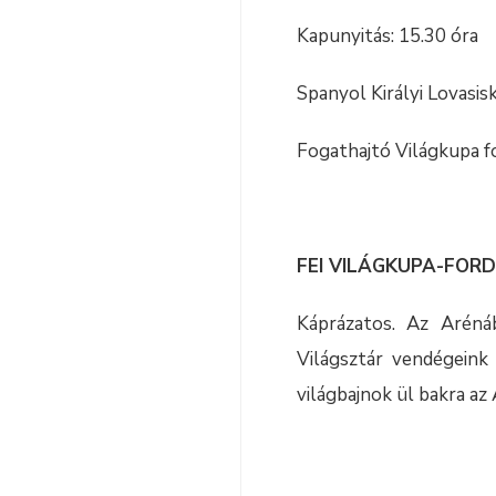
Kapunyitás: 15.30 óra
Spanyol Királyi Lovasis
Fogathajtó Világkupa f
FEI VILÁGKUPA-FOR
Káprázatos. Az Aréná
Világsztár vendégeink
világbajnok ül bakra az