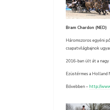
Bram Chardon (NED)
Háromszoros egyéni pón
csapatvilágbajnok ugya
2016-ban ült át a nagy
Ezüstérmes a Holland 
Bővebben –
http://ww