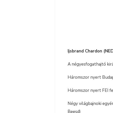
Ijsbrand Chardon (NE
A négyesfogathajtó kir
Háromszor nyert Budape
Háromszor nyert FEI fed
Négy világbajnoki egyé
Beesd)