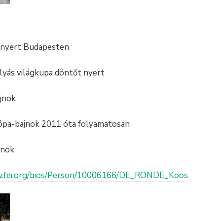
 nyert Budapesten
lyás világkupa döntőt nyert
ajnok
ópa-bajnok 2011 óta folyamatosan
jnok
w.fei.org/bios/Person/10006166/DE_RONDE_Koos