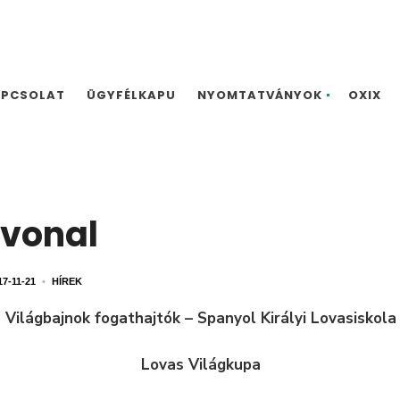
APCSOLAT
ÜGYFÉLKAPU
NYOMTATVÁNYOK
OXIX
nvonal
17-11-21
•
HÍREK
Világbajnok fogathajtók – Spanyol Királyi Lovasiskola
Lovas Világkupa