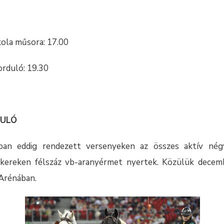
kola műsora: 17.00
orduló: 19.30
DULÓ
ban eddig rendezett versenyeken az összes aktív négy
 kereken félszáz vb-aranyérmet nyertek. Közülük decem
 Arénában.