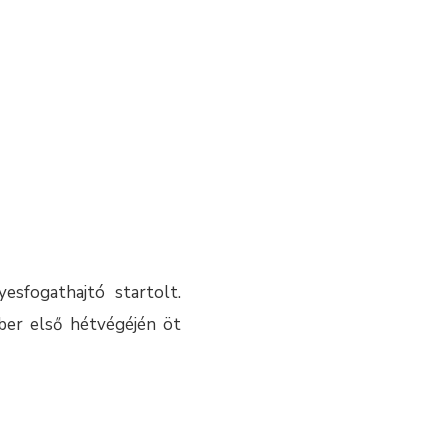
esfogathajtó startolt.
ber első hétvégéjén öt