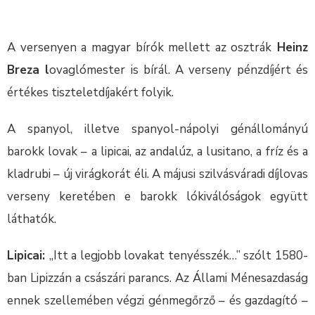
A versenyen a magyar bírók mellett az osztrák
Heinz
Breza l
ovaglómester is bírál. A verseny pénzdíjért és
értékes tiszteletdíjakért folyik.
A spanyol, illetve spanyol-nápolyi génállományú
barokk lovak – a lipicai, az andalúz, a lusitano, a fríz és a
kladrubi – új virágkorát éli. A májusi szilvásváradi díjlovas
verseny keretében e barokk lókiválóságok együtt
láthatók.
Lipicai:
„Itt a legjobb lovakat tenyésszék…” szólt 1580-
ban Lipizzán a császári parancs. Az Állami Ménesazdaság
ennek szellemében végzi génmegőrző – és gazdagító –