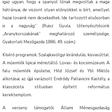
igaz ugyan, hogy a spanyol lónak megvoltak a maga
hátrányai, de viszont olyan előnyökkel is bírt, amellyel
hazai lovaink nem dicsekedtek. Ide tartozott elsősorban
is a nagyság.” (Ruisz Gyula, lótenyésztésünk
„Aranykorszakának” meghatározó személyisége,
Gyakorlati Mezőgazda 1886, 49. szám.)
Kísérő programok. Szalajkavölgyi kirándulás, kisvasúttal.
A műemlék lipicai ménistálló. Lovas- és kocsimúzeum. A
falu műemlék épületei, Hild József és Ybl Miklós
alkotásai, az újjá varázsolt Endrődy Pallavicini Kastély, a
klasszicista stílusban épített református
kerektemplom.
A verseny támogatói: Állami Ménesgazdaság