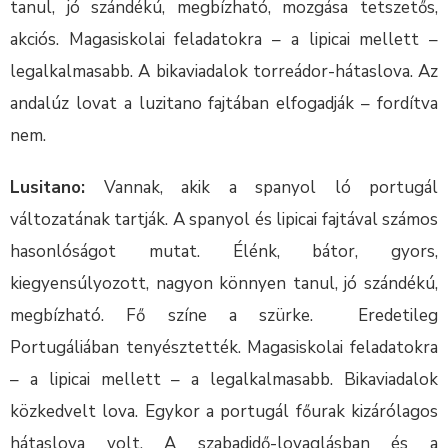
tanul, jó szándékú, megbízható, mozgása tetszetős,
akciós. Magasiskolai feladatokra – a lipicai mellett –
legalkalmasabb. A bikaviadalok torreádor-hátaslova. Az
andalúz lovat a luzitano fajtában elfogadják – fordítva
nem.
Lusitano:
Vannak, akik a spanyol ló portugál
változatának tartják. A spanyol és lipicai fajtával számos
hasonlóságot mutat. Élénk, bátor, gyors,
kiegyensúlyozott, nagyon könnyen tanul, jó szándékú,
megbízható. Fő színe a szürke. Eredetileg
Portugáliában tenyésztették. Magasiskolai feladatokra
– a lipicai mellett – a legalkalmasabb. Bikaviadalok
közkedvelt lova. Egykor a portugál főurak kizárólagos
hátaslova volt. A szabadidő-lovaglásban és a