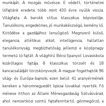
munkáját. A mozgás művésze. E védett, történelmi
lófajtánk eredete több mint 430 évre nyúlik vissza.
Világfajta. A barokk stílus klasszikus képviselője.
Tanulékony, engedelmes, jó munkakészségű, kemény ló.
Kötődése a gazdájához lenyűgöző. Megnyerő külső,
elegancia, atlétikus alkat, intelligencia, hallatlan
tanulékonyság, megbízhatóság jellemzi e középnagy
termetű ló fajtát. A világhírű Bécsi Spanyol Lovasiskola
kizárólagos fajtája. 8 klasszikus törzsét és 18
kancacsaládját törzskönyvezik. A magyar fogathajtók 96
világ- és Európa-bajnoki, ezen belül 41 aranyérmének
kereken a háromnegyedét lipiciai lovakkal nyerték. Fő
ménese itthon az Állami Ménesgazdaság Szilvásvárad,
ahol nemzetközi szintű fajtafenntartó, génmegőrző, a