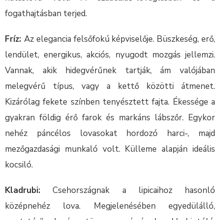
fogathajtásban terjed.
Fríz:
Az elegancia felsőfokú képviselője. Büszkeség, erő,
lendület, energikus, akciós, nyugodt mozgás jellemzi.
Vannak, akik hidegvérűnek tartják, ám valójában
melegvérű típus, vagy a kettő közötti átmenet.
Kizárólag fekete színben tenyésztett fajta. Ékessége a
gyakran földig érő farok és markáns lábszőr. Egykor
nehéz páncélos lovasokat hordozó harci-, majd
mezőgazdasági munkaló volt. Külleme alapján ideális
kocsiló.
Kladrubi:
Csehországnak a lipicaihoz hasonló
középnehéz lova. Megjelenésében egyedülálló,