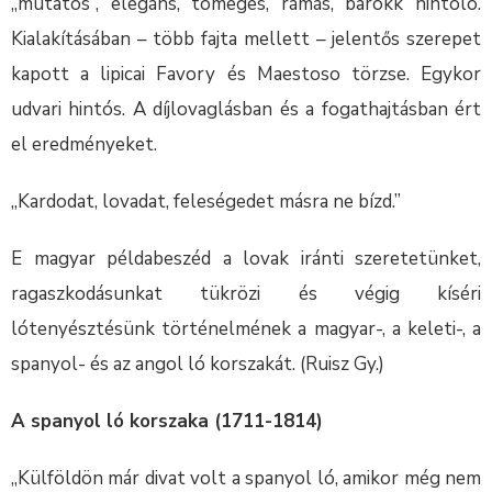
„mutatós”, elegáns, tömeges, rámás, barokk hintóló.
Kialakításában – több fajta mellett – jelentős szerepet
kapott a lipicai Favory és Maestoso törzse. Egykor
udvari hintós. A díjlovaglásban és a fogathajtásban ért
el eredményeket.
„Kardodat, lovadat, feleségedet másra ne bízd.”
E magyar példabeszéd a lovak iránti szeretetünket,
ragaszkodásunkat tükrözi és végig kíséri
lótenyésztésünk történelmének a magyar-, a keleti-, a
spanyol- és az angol ló korszakát. (Ruisz Gy.)
A spanyol ló korszaka (1711-1814)
„Külföldön már divat volt a spanyol ló, amikor még nem