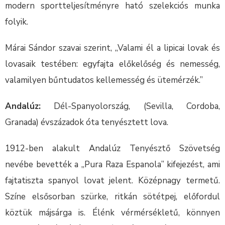
modern sportteljesítményre ható szelekciós munka
folyik.
Márai Sándor szavai szerint, „Valami él a lipicai lovak és
lovasaik testében: egyfajta előkelőség és nemesség,
valamilyen bűntudatos kellemesség és ütemérzék.”
Andalúz:
Dél-Spanyolország, (Sevilla, Cordoba,
Granada) évszázadok óta tenyésztett lova.
1912-ben alakult Andalúz Tenyésztő Szövetség
nevébe bevették a „Pura Raza Espanola” kifejezést, ami
fajtatiszta spanyol lovat jelent. Középnagy termetű.
Színe elsősorban szürke, ritkán sötétpej, előfordul
köztük májsárga is. Élénk vérmérsékletű, könnyen