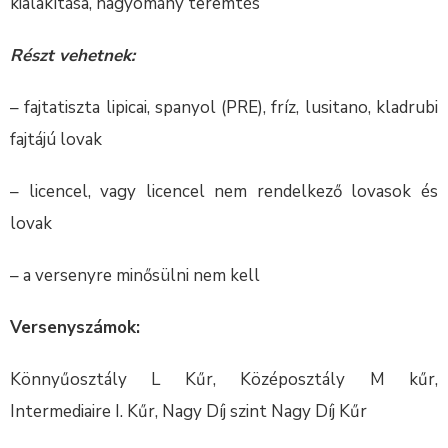
kialakítása, hagyomány teremtés
Részt vehetnek:
– fajtatiszta lipicai, spanyol (PRE), fríz, lusitano, kladrubi
fajtájú lovak
– licencel, vagy licencel nem rendelkező lovasok és
lovak
– a versenyre minősülni nem kell
Versenyszámok:
Könnyűosztály L Kűr, Középosztály M kűr,
Intermediaire I. Kűr, Nagy Díj szint Nagy Díj Kűr