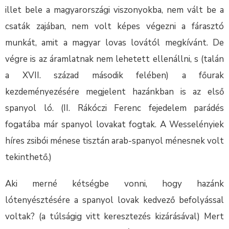
illet bele a magyarországi viszonyokba, nem vált be a
csaták zajában, nem volt képes végezni a fárasztó
munkát, amit a magyar lovas lovától megkívánt. De
végre is az áramlatnak nem lehetett ellenállni, s (talán
a XVII. század második felében) a főurak
kezdeményezésére megjelent hazánkban is az első
spanyol ló. (II. Rákóczi Ferenc fejedelem parádés
fogatába már spanyol lovakat fogtak. A Wesselényiek
híres zsibói ménese tisztán arab-spanyol ménesnek volt
tekinthető.)
Aki merné kétségbe vonni, hogy hazánk
lótenyésztésére a spanyol lovak kedvező befolyással
voltak? (a túlságig vitt keresztezés kizárásával) Mert