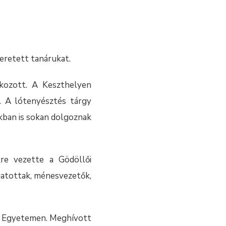
zeretett tanárukat.
kozott. A Keszthelyen
. A lótenyésztés tárgy
kban is sokan dolgoznak
re vezette a Gödöllői
ogatottak, ménesvezetők,
i Egyetemen. Meghívott