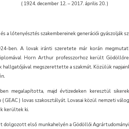
( 1924. december 12. – 2017. április 20. )
 és a lótenyésztés szakembereinek generációi gyászolják s
924-ben. A lovak iránti szeretete már korán megmutat
iplomával Horn Arthur professzorhoz került Gödöllőre
k hallgatójával megszerettette a szakmát. Közülük napjain
én.
en megalapította, majd évtizedeken keresztül sikerek
b ( GEAC ) lovas szakosztályát. Lovasai közül nemzeti vál
k kerültek ki.
t dolgozott első munkahelyén a Gödöllői Agrártudomány