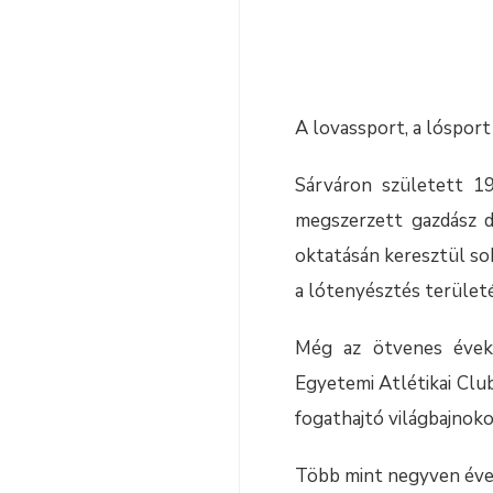
A lovassport, a lósport
Sárváron született 1
megszerzett gazdász d
oktatásán keresztül so
a lótenyésztés terület
Még az ötvenes évekb
Egyetemi Atlétikai Clu
fogathajtó világbajnoko
Több mint negyven éve