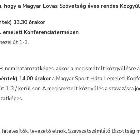
em, hogy a Magyar Lovas Szövetség éves rendes Közgyű
ntek) 13.30 órakor
I. emeleti Konferenciatermében
ezei út 1-3.
s nem határozatképes, akkor a megismételt közgyűlésre a
péntek) 14.00 órakor
a Magyar Sport Háza I. emeleti Kon
út 1-3./ kerül sor. A megismételt közgyűlés a szavazásra 
ozatképes.
hitelesítők, levezető elnök, Szavazatszámláló Bizottság 