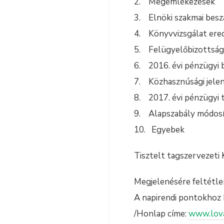
2. Megemlékezések
3. Elnöki szakmai beszá
4. Könyvvizsgálat ere
5. Felügyelőbizottság
6. 2016. évi pénzügyi 
7. Közhasznúsági jele
8. 2017. évi pénzügyi 
9. Alapszabály módosí
10. Egyebek
Tisztelt tagszervezeti 
Megjelenésére feltétle
A napirendi pontokhoz
/Honlap címe:
www.lov