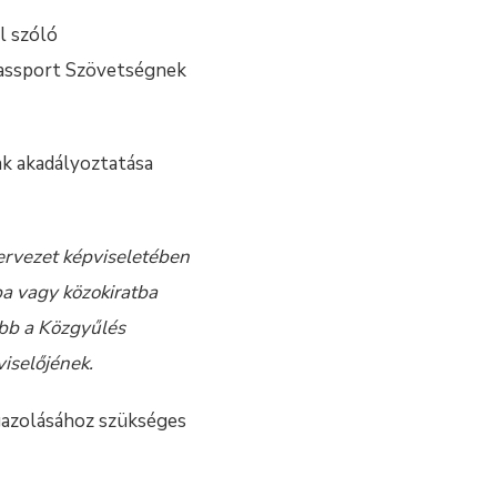
l szóló
ovassport Szövetségnek
ak akadályoztatása
ervezet képviseletében
ba vagy közokiratba
őbb a Közgyűlés
gviselőjének.
gazolásához szükséges