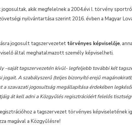
 jogosultak, akik megfelelnek a 2004.évi I. törvény sportró
Szövetségi nyilvántartása szerint 2016. évben a Magyar L
ásra jogosult tagszervezetet
törvényes képviselője
, ann
viselő által meghatalmazott személy képviselheti.
 –saját tagszervezetén kívül- legfeljebb további két tagsz
i jogait. A szabályszerű (teljes bizonyító erejű magánokirat
t a szavazati jogosultság megállapítása érdekében legkés
ig át kell adni a Közgyűlés regisztrációért felelős tisztsé
egisztrációhoz a tagszervezet törvényes képviseletének i
za magával a Közgyűlésre!