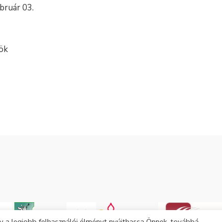
17. február 03.
k
 a legjobb felhasználói élményt nyújthassa Önnek, továbbá