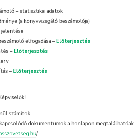
moló – statisztikai adatok
dménye (a könyvvizsgáló beszámolója)
 jelentése
beszámoló elfogadása –
Előterjesztés
ntés –
Előterjesztés
terv
tás –
Előterjesztés
Képviselők!
nül számítok.
 kapcsolódó dokumentumok a honlapon megtalálhatóak.
asszovetseg.hu
/