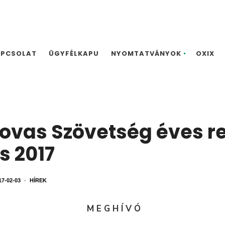
APCSOLAT
ÜGYFÉLKAPU
NYOMTATVÁNYOK
OXIX
ovas Szövetség éves r
s 2017
17-02-03
•
HÍREK
M E G H Í V Ó