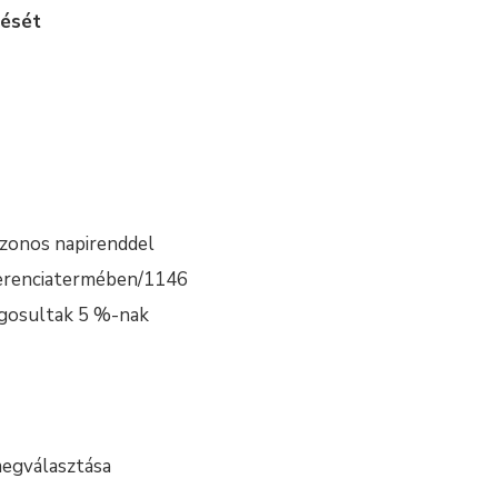
lését
zonos napirenddel
ferenciatermében/1146
jogosultak 5 %-nak
megválasztása