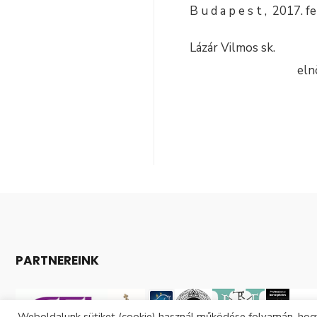
B u d a p e s t , 20
Lázár Vilmos sk.
elnö
PARTNEREINK
Weboldalunk sütiket (cookie) használ működése folyamán, hogy