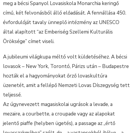
meg a bécsi Spanyol Lovasiskola Monarchia keringő
című, két felvonásból álló előadását. A fennállása 450.
évfordulóját tavaly ünneplő intézmény az UNESCO
által alapított “az Emberiség Szellemi Kulturális
Öröksége” címet viseli.
A jubileumi világkupa méltó volt küldetéséhez. A bécsi
lovasok – New York, Torontó, Párizs után – Budapestre
hozták el a hagyományokat őrző lovaskultúra
üzenetét, amit a fellépő Nemzeti Lovas Díszegység tett
teljessé.
Az úgynevezett magasiskolai ugrások a levade, a
mezaire, a courbette, a croupade vagy az alapokat
jelentő piaffe (helyben ügetés), a passage az „értő
lovasszakmához” szólt, de – a vastapsokból ítélve – a