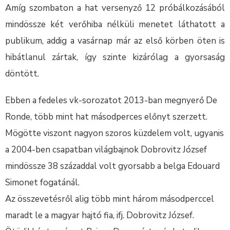
Amíg szombaton a hat versenyző 12 próbálkozásából
mindössze két verőhiba nélküli menetet láthatott a
publikum, addig a vasárnap már az első körben öten is
hibátlanul zártak, így szinte kizárólag a gyorsaság
döntött.
Ebben a fedeles vk-sorozatot 2013-ban megnyerő De
Ronde, több mint hat másodperces előnyt szerzett.
Mögötte viszont nagyon szoros küzdelem volt, ugyanis
a 2004-ben csapatban világbajnok Dobrovitz József
mindössze 38 századdal volt gyorsabb a belga Edouard
Simonet fogatánál.
Az összevetésről alig több mint három másodperccel
maradt le a magyar hajtó fia, ifj. Dobrovitz József.