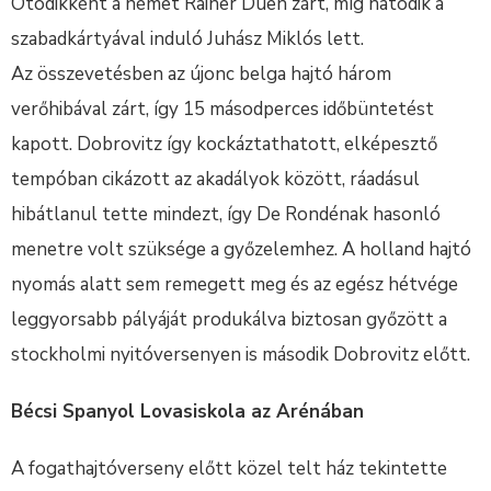
Ötödikként a német Rainer Duen zárt, míg hatodik a
szabadkártyával induló Juhász Miklós lett.
Az összevetésben az újonc belga hajtó három
verőhibával zárt, így 15 másodperces időbüntetést
kapott. Dobrovitz így kockáztathatott, elképesztő
tempóban cikázott az akadályok között, ráadásul
hibátlanul tette mindezt, így De Rondénak hasonló
menetre volt szüksége a győzelemhez. A holland hajtó
nyomás alatt sem remegett meg és az egész hétvége
leggyorsabb pályáját produkálva biztosan győzött a
stockholmi nyitóversenyen is második Dobrovitz előtt.
Bécsi Spanyol Lovasiskola az Arénában
A fogathajtóverseny előtt közel telt ház tekintette