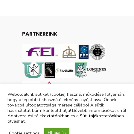
PARTNEREINK
Weboldalunk sütiket (cookie) használ működése folyamán,
hogy a legjobb felhasználói élményt nyújthassa Önnek,
továbbá látogatottsága mérése céljából A sütik
használatát bármikor letilthatja! Bővebb információkat erről
Adatkezelési tájékoztatónkban
és a
Süti tájékoztatónkban
olvashat.
Tárgyévi lovas licencek száma: 3049
Cookie settings
Elfogadás