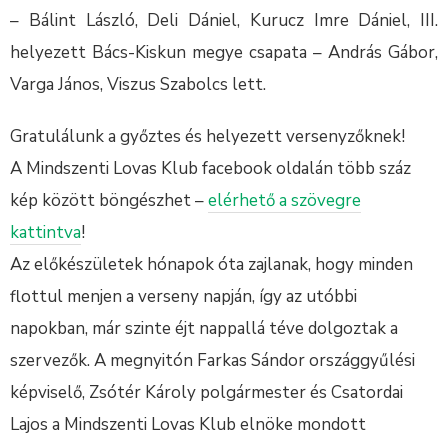
– Bálint László, Deli Dániel, Kurucz Imre Dániel, III.
helyezett Bács-Kiskun megye csapata – András Gábor,
Varga János, Viszus Szabolcs lett.
Gratulálunk a győztes és helyezett versenyzőknek!
A Mindszenti Lovas Klub facebook oldalán több száz
kép között böngészhet –
elérhető a szövegre
kattintva
!
Az előkészületek hónapok óta zajlanak, hogy minden
flottul menjen a verseny napján, így az utóbbi
napokban, már szinte éjt nappallá téve dolgoztak a
szervezők. A megnyitón Farkas Sándor országgyűlési
képviselő, Zsótér Károly polgármester és Csatordai
Lajos a Mindszenti Lovas Klub elnöke mondott