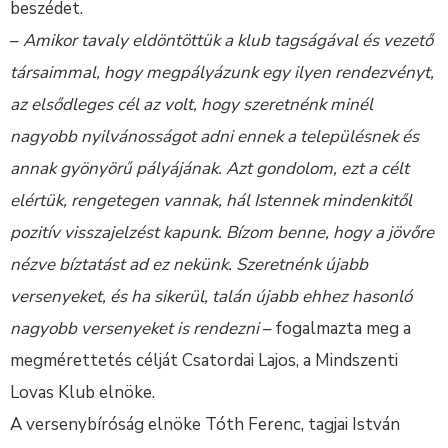
beszédet.
–
Amikor tavaly eldöntöttük a klub tagságával és vezető
társaimmal, hogy megpályázunk egy ilyen rendezvényt,
az elsődleges cél az volt, hogy szeretnénk minél
nagyobb nyilvánosságot adni ennek a településnek és
annak gyönyörű pályájának. Azt gondolom, ezt a célt
elértük, rengetegen vannak, hál Istennek mindenkitől
pozitív visszajelzést kapunk. Bízom benne, hogy a jövőre
nézve bíztatást ad ez nekünk. Szeretnénk újabb
versenyeket, és ha sikerül, talán újabb ehhez hasonló
nagyobb versenyeket is rendezni
– fogalmazta meg a
megmérettetés célját Csatordai Lajos, a Mindszenti
Lovas Klub elnöke.
A versenybíróság elnöke Tóth Ferenc, tagjai István