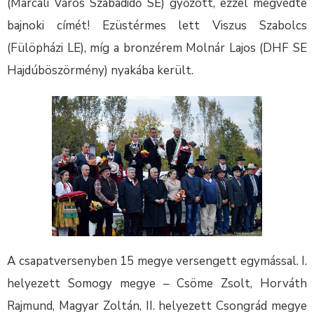
(Marcali Város Szabadidő SE) győzött, ezzel megvédte
bajnoki címét! Ezüstérmes lett Viszus Szabolcs
(Fülöpházi LE), míg a bronzérem Molnár Lajos (DHF SE
Hajdúböszörmény) nyakába került.
A csapatversenyben 15 megye versengett egymással. I.
helyezett Somogy megye – Csöme Zsolt, Horváth
Rajmund, Magyar Zoltán, II. helyezett Csongrád megye