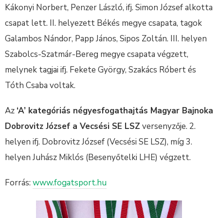
Kákonyi Norbert, Penzer László, ifj. Simon József alkotta
csapat lett. II. helyezett Békés megye csapata, tagok
Galambos Nándor, Papp János, Sipos Zoltán. III. helyen
Szabolcs-Szatmár-Bereg megye csapata végzett,
melynek tagjai ifj. Fekete György, Szakács Róbert és
Tóth Csaba voltak.
Az
‘A’ kategóriás négyesfogathajtás Magyar Bajnoka
Dobrovitz József a Vecsési SE LSZ
versenyzője. 2.
helyen ifj. Dobrovitz József (Vecsési SE LSZ), míg 3.
helyen Juhász Miklós (Besenyőtelki LHE) végzett.
Forrás:
www.fogatsport.hu