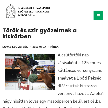
Török és szír győzelmek a
kiskörben
LOVAS SZÖVETSÉG
•
2016-07-17
•
HÍREK
A csütörtöki nap
zárásaként a 125 cm-es
kétfázisos versenyszám,
amelyet a Lipóti Pékség
díjáért írtak ki, szoros
versenyt hozott. Az első
négy hibátlan lovas egy másodpercen belül ért célba.