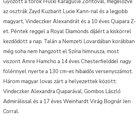
Győzött a török Hulki Karagulle Zoritóval, megelőzve
az osztrák Zayd Kuzbarit Lucie Kann-nal és a legjobb
magyart, Vindeczker Alexandrát és a 10 éves Quipara Z-
et. Péntek reggel a Royal Diamonds díjáért a kiskörrel
kezdődött a nap. Talán a Nemzeti Lovardában korábban
még soha nem hangzott el Szíria himnusza, most
viszont Amre Hamcho a 14 éves Chesterfielddel nagy
fölénnyel nyerte a 130 cm-es hibaidős versenyszámot.
Három magyar lovas zárt a helyezettek között:
Vindeczker Alexandra Quiparával, Gombos László
Admirálissal és a 17 éves Weinhardt Virág Bognár Jen
Corral.