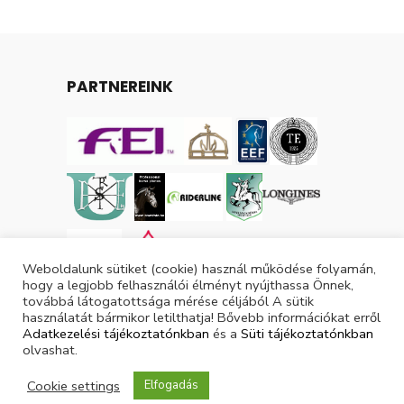
PARTNEREINK
Weboldalunk sütiket (cookie) használ működése folyamán,
hogy a legjobb felhasználói élményt nyújthassa Önnek,
továbbá látogatottsága mérése céljából A sütik
használatát bármikor letilthatja! Bővebb információkat erről
Adatkezelési tájékoztatónkban
és a
Süti tájékoztatónkban
olvashat.
Tárgyévi lovas licencek száma: 3055
Cookie settings
Elfogadás
Tárgyévi ló licencek száma: 3879